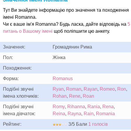
Тут Ви знайдете інформацію про значення та походження
імені Romanna.
Чи є ваше ім'я Romanna? Будь ласка, дайте відповідь на
5
питань о Вашому імені
щоб поліпшити цю анкету.
Значення:
Громадянин Рима
Пол:
Жінка
Походження:
Форма:
Romanus
Подібні звучні
Ryan
,
Roman
,
Rayan
,
Romeo
,
Ron
,
імена хлопчиків:
Rohan
,
Rene
,
Roan
Подібні звучні
Romy
,
Rihanna
,
Rania
,
Rena
,
імена дівчаток:
Reina
,
Rayna
,
Rain
,
Romania
Рейтинг:
3/5 Бали
1 голосів