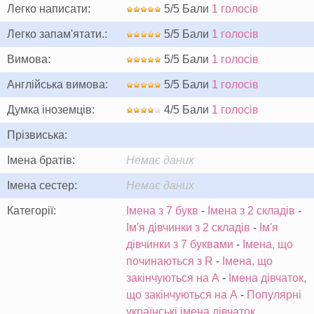
Легко написати:
5/5 Бали
1 голосів
Легко запам'ятати.:
5/5 Бали
1 голосів
Вимова:
5/5 Бали
1 голосів
Англійська вимова:
5/5 Бали
1 голосів
Думка іноземців:
4/5 Бали
1 голосів
Прізвиська:
Імена братів:
Немає даних
Імена сестер:
Немає даних
Категорії:
Імена з 7 букв
-
Імена з 2 складів
-
Ім'я дівчинки з 2 складів
-
Ім'я
дівчинки з 7 буквами
-
Імена, що
починаються з R
-
Імена, що
закінчуються на A
-
Імена дівчаток,
що закінчуються на A
-
Популярні
українські імена дівчаток