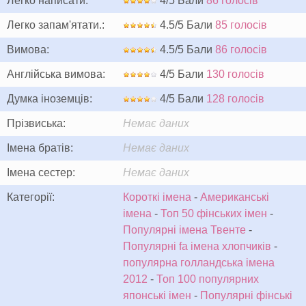
Легко написати:
4/5 Бали
86 голосів
Легко запам'ятати.:
4.5/5 Бали
85 голосів
Вимова:
4.5/5 Бали
86 голосів
Англійська вимова:
4/5 Бали
130 голосів
Думка іноземців:
4/5 Бали
128 голосів
Прізвиська:
Немає даних
Імена братів:
Немає даних
Імена сестер:
Немає даних
Категорії:
Короткі імена
-
Американські
імена
-
Топ 50 фінських імен
-
Популярні імена Твенте
-
Популярні fa імена хлопчиків
-
популярна голландська імена
2012
-
Топ 100 популярних
японські імен
-
Популярні фінські