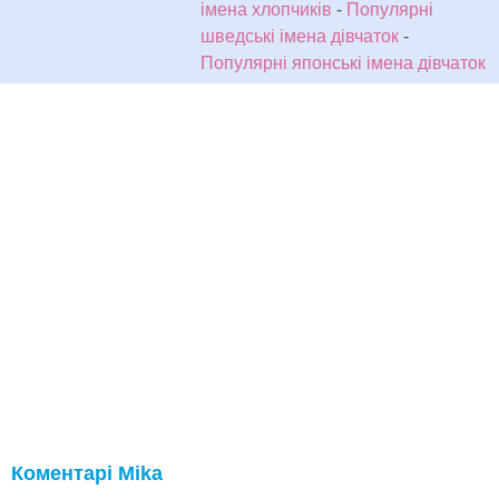
імена хлопчиків
-
Популярні
шведські імена дівчаток
-
Популярні японські імена дівчаток
Коментарі Mika