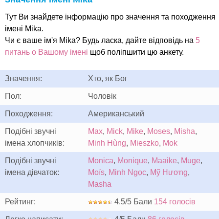
Тут Ви знайдете інформацію про значення та походження
імені Mika.
Чи є ваше ім'я Mika? Будь ласка, дайте відповідь на
5
питань о Вашому імені
щоб поліпшити цю анкету.
Значення:
Хто, як Бог
Пол:
Чоловік
Походження:
Американський
Подібні звучні
Max
,
Mick
,
Mike
,
Moses
,
Misha
,
імена хлопчиків:
Minh Hùng
,
Mieszko
,
Mok
Подібні звучні
Monica
,
Monique
,
Maaike
,
Muge
,
імена дівчаток:
Moïs
,
Minh Ngọc
,
Mỹ Hương
,
Masha
Рейтинг:
4.5/5 Бали
154 голосів