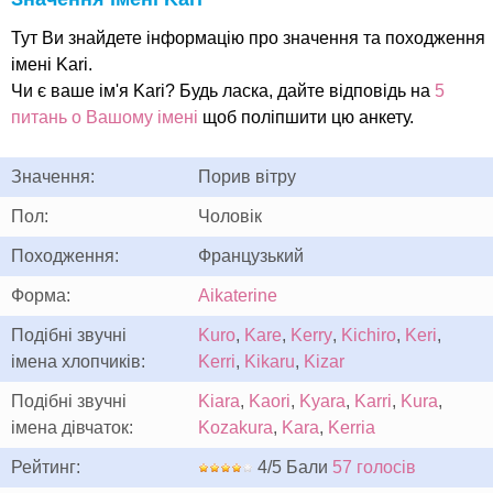
Тут Ви знайдете інформацію про значення та походження
імені Kari.
Чи є ваше ім'я Kari? Будь ласка, дайте відповідь на
5
питань о Вашому імені
щоб поліпшити цю анкету.
Значення:
Порив вітру
Пол:
Чоловік
Походження:
Французький
Форма:
Aikaterine
Подібні звучні
Kuro
,
Kare
,
Kerry
,
Kichiro
,
Keri
,
імена хлопчиків:
Kerri
,
Kikaru
,
Kizar
Подібні звучні
Kiara
,
Kaori
,
Kyara
,
Karri
,
Kura
,
імена дівчаток:
Kozakura
,
Kara
,
Kerria
Рейтинг:
4/5 Бали
57 голосів