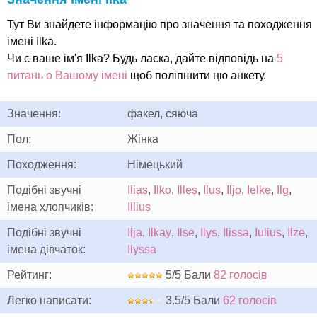
Тут Ви знайдете інформацію про значення та походження
імені Ilka.
Чи є ваше ім'я Ilka? Будь ласка, дайте відповідь на
5
питань о Вашому імені
щоб поліпшити цю анкету.
Значення:
факел, сяюча
Пол:
Жінка
Походження:
Німецький
Подібні звучні
Ilias
,
Ilko
,
Illes
,
Ilus
,
Iljo
,
Ielke
,
Ilg
,
імена хлопчиків:
Illius
Подібні звучні
Ilja
,
Ilkay
,
Ilse
,
Ilys
,
Ilissa
,
Iulius
,
Ilze
,
імена дівчаток:
Ilyssa
Рейтинг:
5/5 Бали
82 голосів
Легко написати:
3.5/5 Бали
62 голосів